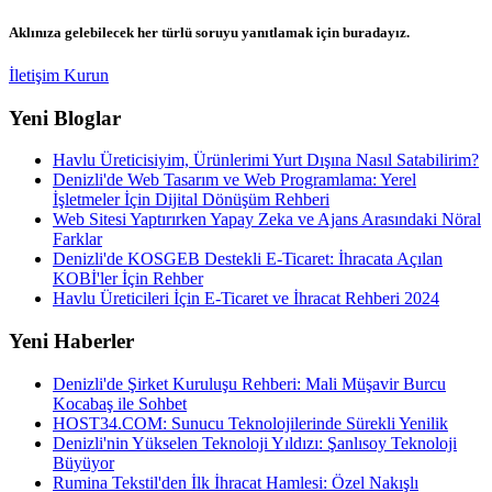
Aklınıza gelebilecek her türlü soruyu yanıtlamak için buradayız.
İletişim Kurun
Yeni Bloglar
Havlu Üreticisiyim, Ürünlerimi Yurt Dışına Nasıl Satabilirim?
Denizli'de Web Tasarım ve Web Programlama: Yerel
İşletmeler İçin Dijital Dönüşüm Rehberi
Web Sitesi Yaptırırken Yapay Zeka ve Ajans Arasındaki Nöral
Farklar
Denizli'de KOSGEB Destekli E-Ticaret: İhracata Açılan
KOBİ'ler İçin Rehber
Havlu Üreticileri İçin E-Ticaret ve İhracat Rehberi 2024
Yeni Haberler
Denizli'de Şirket Kuruluşu Rehberi: Mali Müşavir Burcu
Kocabaş ile Sohbet
HOST34.COM: Sunucu Teknolojilerinde Sürekli Yenilik
Denizli'nin Yükselen Teknoloji Yıldızı: Şanlısoy Teknoloji
Büyüyor
Rumina Tekstil'den İlk İhracat Hamlesi: Özel Nakışlı