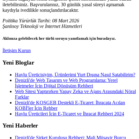
iletebilirsiniz. Başvurularınız, 30 günlük yasal süreyi aşmamak
kaydıyla ivedilikle sonuçlandırılacaktır.
Politika Yürürlük Tarihi: 08 Mart 2026
Şanlısoy Teknoloji ve İnternet Hizmetleri
Aklınıza gelebilecek her türlü soruyu yanıtlamak için buradayız.
İletişim Kurun
Yeni Bloglar
Havlu Üreticisiyim, Ürünlerimi Yurt Dışına Nasıl Satabilirim?
Denizli'de Web Tasarım ve Web Programlama: Yerel
İşletmeler İçin Dijital Dönüşüm Rehberi
Web Sitesi Yaptırırken Yapay Zeka ve Ajans Arasındaki Nöral
Farklar
Denizli'de KOSGEB Destekli E-Ticaret: İhracata Açılan
KOBİ'ler İçin Rehber
Havlu Üreticileri İçin E-Ticaret ve İhracat Rehberi 2024
Yeni Haberler
Denizli'de Şirket Kuruluşu Rehberi: Mali Müşavir Burcu