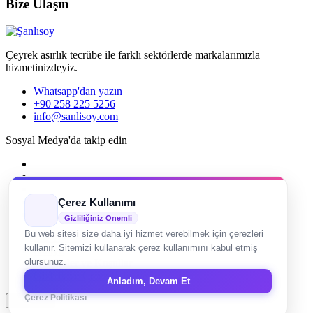
Bize Ulaşın
Çeyrek asırlık tecrübe ile farklı sektörlerde markalarımızla
hizmetinizdeyiz.
Whatsapp'dan yazın
+90 258 225 5256
info@sanlisoy.com
Sosyal Medya'da takip edin
Çerez Kullanımı
Gizliliğiniz Önemli
Bu web sitesi size daha iyi hizmet verebilmek için çerezleri
Site Haritası
kullanır. Sitemizi kullanarak çerez kullanımını kabul etmiş
Künye
Hükümler ve Koşullar
olursunuz.
Gizlilik ve Çerez Politikası
Anladım, Devam Et
Çerez Politikası
Başa dön