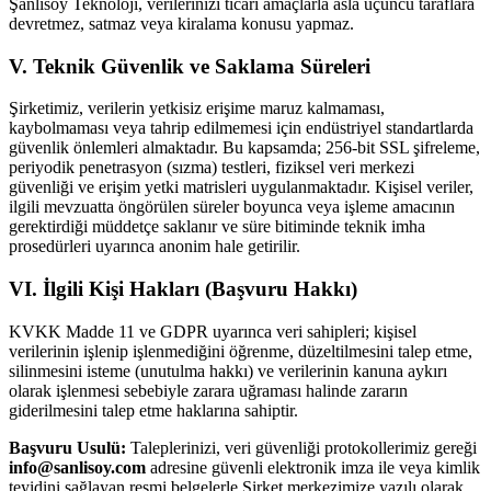
Şanlısoy Teknoloji, verilerinizi ticari amaçlarla asla üçüncü taraflara
devretmez, satmaz veya kiralama konusu yapmaz.
V. Teknik Güvenlik ve Saklama Süreleri
Şirketimiz, verilerin yetkisiz erişime maruz kalmaması,
kaybolmaması veya tahrip edilmemesi için endüstriyel standartlarda
güvenlik önlemleri almaktadır. Bu kapsamda; 256-bit SSL şifreleme,
periyodik penetrasyon (sızma) testleri, fiziksel veri merkezi
güvenliği ve erişim yetki matrisleri uygulanmaktadır. Kişisel veriler,
ilgili mevzuatta öngörülen süreler boyunca veya işleme amacının
gerektirdiği müddetçe saklanır ve süre bitiminde teknik imha
prosedürleri uyarınca anonim hale getirilir.
VI. İlgili Kişi Hakları (Başvuru Hakkı)
KVKK Madde 11 ve GDPR uyarınca veri sahipleri; kişisel
verilerinin işlenip işlenmediğini öğrenme, düzeltilmesini talep etme,
silinmesini isteme (unutulma hakkı) ve verilerinin kanuna aykırı
olarak işlenmesi sebebiyle zarara uğraması halinde zararın
giderilmesini talep etme haklarına sahiptir.
Başvuru Usulü:
Taleplerinizi, veri güvenliği protokollerimiz gereği
info@sanlisoy.com
adresine güvenli elektronik imza ile veya kimlik
teyidini sağlayan resmi belgelerle Şirket merkezimize yazılı olarak