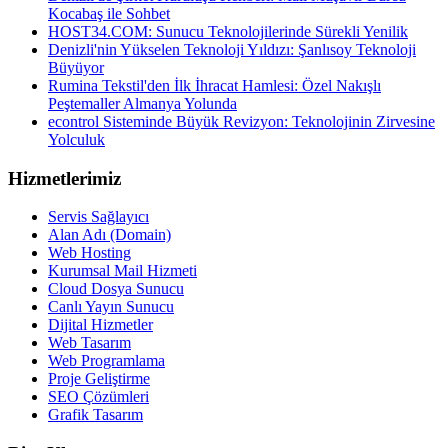
Kocabaş ile Sohbet
HOST34.COM: Sunucu Teknolojilerinde Sürekli Yenilik
Denizli'nin Yükselen Teknoloji Yıldızı: Şanlısoy Teknoloji
Büyüyor
Rumina Tekstil'den İlk İhracat Hamlesi: Özel Nakışlı
Peştemaller Almanya Yolunda
econtrol Sisteminde Büyük Revizyon: Teknolojinin Zirvesine
Yolculuk
Hizmetlerimiz
Servis Sağlayıcı
Alan Adı (Domain)
Web Hosting
Kurumsal Mail Hizmeti
Cloud Dosya Sunucu
Canlı Yayın Sunucu
Dijital Hizmetler
Web Tasarım
Web Programlama
Proje Geliştirme
SEO Çözümleri
Grafik Tasarım