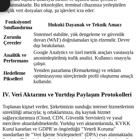
kullanmaktadır. Bu teknolojiler, terminal cihazınıza yerleştirilen
küçük veri dosyaları olup, şu işlevleri icra eder:
Fonksiyonel
Hukuki Dayanak ve Teknik Amacı
Sınıflandırma
Sistemsel stabilite, yük dengeleme ve güvenlik
Zorunlu
duvarı (WAF) doğrulamaları için elzemdir. Devre
Çerezler
dışı bırakılamaz.
Google Analytics ve özel metrik araçları vasıtasıyla
Analitik ve
anonimleştirilmiş trafik analizi. Kullanıcı onayıyla
Performans
çalışır.
Yeniden pazarlama (Remarketing) ve reklam
Hedefleme
optimizasyonu süreçlerinde profil oluşturma amaçlı
Pikselleri
kullanılır.
IV. Veri Aktarımı ve Yurtdışı Paylaşım Protokolleri
Toplanan kişisel veriler, Şirketimizin sunduğu internet hizmetlerinin
sürekliliği amacıyla; iş ortaklarımıza, dış kaynak hizmet
sağlayıcılarımıza (Cloud, CDN, Güvenlik Servisleri) ve yasal
mercilere aktarılabilmektedir. Yurtdışı veri aktarımlarında, KVKK
Kurul kararları ve GDPR’ın öngördüğü "Yeterli Koruma"
standartları ile "Veri İşleme Sözleşmeleri" (DPA) esas alınmaktadır.