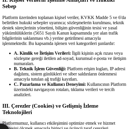
Sebep
Platform üzerinden toplanan kişisel veriler, KVKK Madde 5 ve 6'da
belirtilen hukuki sebepler uyarınca; sözleşmelerin kurulması, teknik
destek süreçlerinin yönetimi, bilişim güvenliğinin tesisi ve yasal
yükümlülüklerin (5651 Sayılı Kanun kapsamında yer alan trafik
bilgilerinin saklanması vb.) yerine getirilmesi amacıyla
işlenmektedir. Bu kapsamda işlenen veri kategorileri şunlardır:
A. Kimlik ve İletişim Verileri:
İlgili kişinin açık rızası veya
sözleşme gereği iletilen ad-soyad, kurumsal e-posta ve iletişim
numaraları.
B. Teknik İşlem Güvenliği:
Platform erişim logları, IP adresi
dağılımı, sistem günlükleri ve siber saldırıların önlenmesi
amacıyla tutulan ağ trafiği kayıtları.
C. Pazarlama ve Kullanıcı Deneyimi:
Kullanıcının Platform
üzerindeki navigasyon rotaları, tıklama verileri ve tercih
analizleri.
III. Çerezler (Cookies) ve Gelişmiş İzleme
Teknolojileri
Platformumuz, kullanıcı etkileşimini optimize etmek ve hizmet
kalitesini ölçmek amacıyla birinci ve üçüncü taraf çerezleri