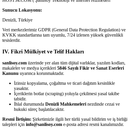
HOST34.COM ( Şanlısoy Teknoloji ve İnternet Hizmetleri
Sunucu Lokasyonu:
Denizli, Türkiye
Veri merkezlerimiz GDPR (General Data Protection Regulation) ve
KVKK standartlarına tam uyumlu, 7/24 izlenen yüksek güvenlikli
tesislerdir.
IV. Fikri Mülkiyet ve Telif Hakları
sanlisoy.com
üzerinde yer alan tüm dijital varlıklar, yazılım kodları,
makaleler ve medya içerikleri
5846 Sayılı Fikir ve Sanat Eserleri
Kanunu
uyarınca korunmaktadır.
İzinsiz kopyalama, çoğaltma ve ticari dağıtım kesinlikle
yasaktır.
İçeriklerin botlar (scraping) yoluyla çekilmesi yasal takibe
tabidir.
İhlal durumunda
Denizli Mahkemeleri
nezdinde cezai ve
hukuki süreç başlatılacaktır.
Resmi İletişim:
Şirketimizle ilgili her türlü yasal bildirim ve iş birliği
talepleri için
info@sanlisoy.com
e-posta adresi resmi kanalımızdır.