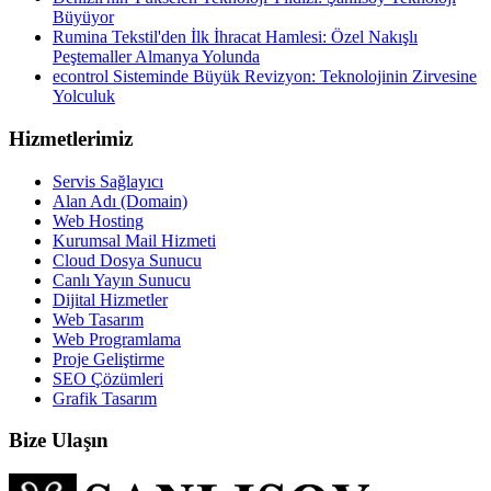
Büyüyor
Rumina Tekstil'den İlk İhracat Hamlesi: Özel Nakışlı
Peştemaller Almanya Yolunda
econtrol Sisteminde Büyük Revizyon: Teknolojinin Zirvesine
Yolculuk
Hizmetlerimiz
Servis Sağlayıcı
Alan Adı (Domain)
Web Hosting
Kurumsal Mail Hizmeti
Cloud Dosya Sunucu
Canlı Yayın Sunucu
Dijital Hizmetler
Web Tasarım
Web Programlama
Proje Geliştirme
SEO Çözümleri
Grafik Tasarım
Bize Ulaşın