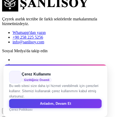
Çeyrek asırlık tecrübe ile farklı sektörlerde markalarımızla
hizmetinizdeyiz.
Whatsapp'dan yazın
+90 258 225 5256
info@sanlisoy.com
Sosyal Medya'da takip edin
Çerez Kullanımı
Gizliliğiniz Önemli
Bu web sitesi size daha iyi hizmet verebilmek için çerezleri
Site Haritası
kullanır. Sitemizi kullanarak çerez kullanımını kabul etmiş
Künye
Hükümler ve Koşullar
olursunuz.
Gizlilik ve Çerez Politikası
Anladım, Devam Et
Çerez Politikası
Başa dön