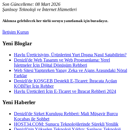
Son Güncelleme: 08 Mart 2026
Şanlısoy Teknoloji ve İnternet Hizmetleri
Aklınıza gelebilecek her türlü soruyu yanıtlamak için buradayız.
İletişim Kurun
Yeni Bloglar
Havlu Üreticisiyim, Ürünlerimi Yurt Dışına Nasıl Satabilirim?
Denizli'de Web Tasarım ve Web Programlama: Yerel
İşletmeler İçin Dijital Dönüşüm Rehberi
Web Sitesi Yaptırırken Yapay Zeka ve Ajans Arasındaki Nöral
Farklar
Denizli'de KOSGEB Destekli E-Ticaret: İhracata Açılan
KOBİ'ler İçin Rehber
Havlu Üreticileri İçin E-Ticaret ve İhracat Rehberi 2024
Yeni Haberler
Denizli'de Şirket Kuruluşu Rehberi: Mali Müşavir Burcu
Kocabaş ile Sohbet
HOST34.COM: Sunucu Teknolojilerinde Sürekli Yenilik
Denizli'nin Yükselen Teknoloji Yıldızı: Şanlısoy Teknoloji