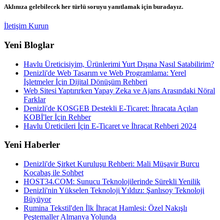
Aklınıza gelebilecek her türlü soruyu yanıtlamak için buradayız.
İletişim Kurun
Yeni Bloglar
Havlu Üreticisiyim, Ürünlerimi Yurt Dışına Nasıl Satabilirim?
Denizli'de Web Tasarım ve Web Programlama: Yerel
İşletmeler İçin Dijital Dönüşüm Rehberi
Web Sitesi Yaptırırken Yapay Zeka ve Ajans Arasındaki Nöral
Farklar
Denizli'de KOSGEB Destekli E-Ticaret: İhracata Açılan
KOBİ'ler İçin Rehber
Havlu Üreticileri İçin E-Ticaret ve İhracat Rehberi 2024
Yeni Haberler
Denizli'de Şirket Kuruluşu Rehberi: Mali Müşavir Burcu
Kocabaş ile Sohbet
HOST34.COM: Sunucu Teknolojilerinde Sürekli Yenilik
Denizli'nin Yükselen Teknoloji Yıldızı: Şanlısoy Teknoloji
Büyüyor
Rumina Tekstil'den İlk İhracat Hamlesi: Özel Nakışlı
Peştemaller Almanya Yolunda