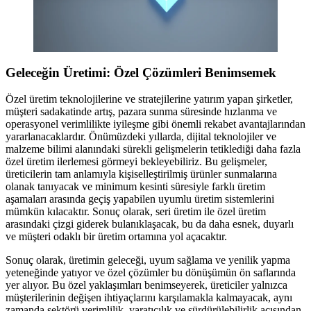
Geleceğin Üretimi: Özel Çözümleri Benimsemek
Özel üretim teknolojilerine ve stratejilerine yatırım yapan şirketler,
müşteri sadakatinde artış, pazara sunma süresinde hızlanma ve
operasyonel verimlilikte iyileşme gibi önemli rekabet avantajlarından
yararlanacaklardır. Önümüzdeki yıllarda, dijital teknolojiler ve
malzeme bilimi alanındaki sürekli gelişmelerin tetiklediği daha fazla
özel üretim ilerlemesi görmeyi bekleyebiliriz. Bu gelişmeler,
üreticilerin tam anlamıyla kişiselleştirilmiş ürünler sunmalarına
olanak tanıyacak ve minimum kesinti süresiyle farklı üretim
aşamaları arasında geçiş yapabilen uyumlu üretim sistemlerini
mümkün kılacaktır. Sonuç olarak, seri üretim ile özel üretim
arasındaki çizgi giderek bulanıklaşacak, bu da daha esnek, duyarlı
ve müşteri odaklı bir üretim ortamına yol açacaktır.
Sonuç olarak, üretimin geleceği, uyum sağlama ve yenilik yapma
yeteneğinde yatıyor ve özel çözümler bu dönüşümün ön saflarında
yer alıyor. Bu özel yaklaşımları benimseyerek, üreticiler yalnızca
müşterilerinin değişen ihtiyaçlarını karşılamakla kalmayacak, aynı
zamanda sektörü verimlilik, yaratıcılık ve sürdürülebilirlik açısından